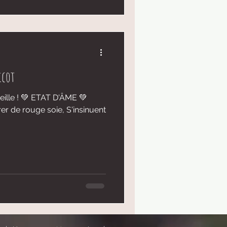
icot
eille ! 💚 ETAT D'ÂME 💚
er de rouge soie, S'insinuent