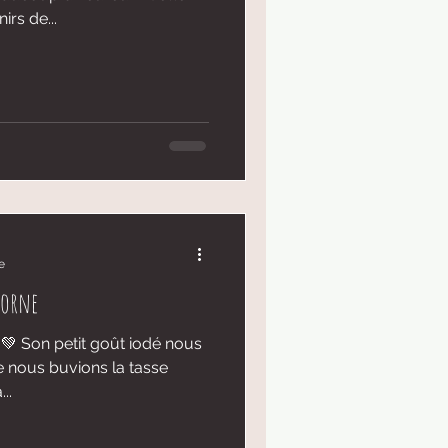
rs de...
e
corne
 💚 Son petit goût iodé nous
e nous buvions la tasse
..