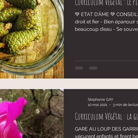
Curriculum Végétal : LE P
💚 ETAT D'ÂME 💚 CONSEILS D’UN ARBRE - Se tenir
droit et fier - Bien épanoui
beaucoup d’eau - Se souveni
Stéphanie GAY
10 mai 2021
3 min de lectu
Curriculum Végétal : la g
GARE AU LOUP DES GARRIGU
vécurent enfants et firent 