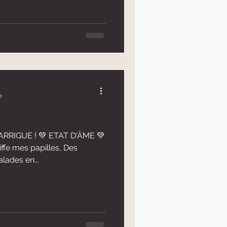
e
RRIGUE ! 💚 ETAT D'ÂME 💚
ffe mes papilles, Des
lades en...