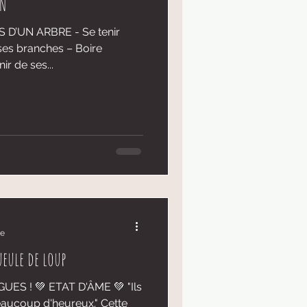
IN
r ses branches – Boire
r de ses...
re
ueule de loup
ES ! 💚 ETAT D'ÂME 💚 "Ils
beaucoup d'heureux." Cette