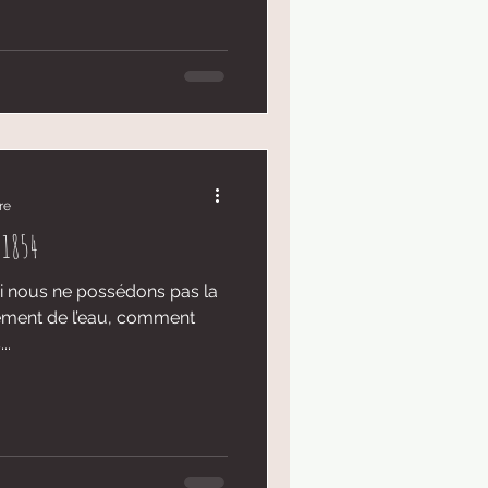
re
 1854
 Si nous ne possédons pas la
oitement de l’eau, comment
..