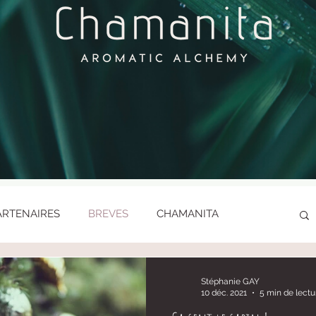
ARTENAIRES
BREVES
CHAMANITA
LES ENFANTS SAUVAGES
LES FETES PAÏENNES
Stéphanie GAY
10 déc. 2021
5 min de lectu