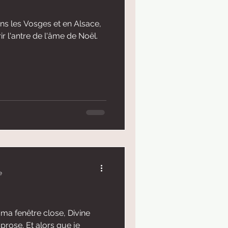
ans les Vosges et en Alsace,
ir l'antre de l'âme de Noël.
e
 ma fenêtre close, Divine
 prose. Et alors que je