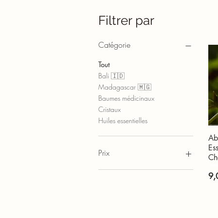
Filtrer par
Catégorie
Tout
Bali 🇮🇩
Madagascar 🇲🇬
Baumes médicinaux
Cristaux
Huiles essentielles
Ab
Ess
Prix
Ch
Pri
9,
5 €
11 €