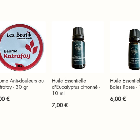
ume Anti-douleurs au
Huile Essentielle
Huile Essentie
Aperçu rapide
Aperçu rapide
Aperçu r
trafay - 30 gr
d'Eucalyptus citronné -
Baies Roses -
10 ml
x
Prix
00 €
6,00 €
Prix
7,00 €