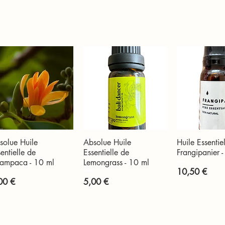
solue Huile
Absolue Huile
Huile Essentie
Aperçu rapide
Aperçu rapide
Aperçu r
entielle de
Essentielle de
Frangipanier 
ampaca - 10 ml
Lemongrass - 10 ml
Prix
10,50 €
x
Prix
00 €
5,00 €