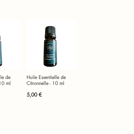
lle de
Huile Essentielle de
apide
Aperçu rapide
 10 ml
Citronnelle - 10 ml
Prix
5,00 €