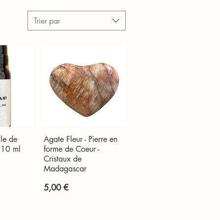
Trier par
lle de
Agate Fleur - Pierre en
apide
Aperçu rapide
- 10 ml
forme de Coeur -
Cristaux de
Madagascar
Prix
5,00 €