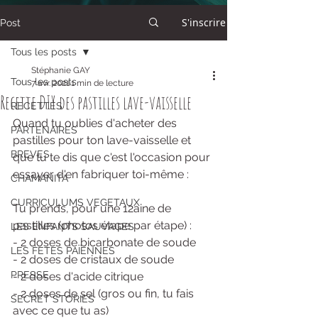
S'inscrire
Post
Tous les posts
Stéphanie GAY
Tous les posts
7 avr. 2021
1 min de lecture
Recette DIY des pastilles lave-vaisselle
RECETTES
Quand tu oublies d'acheter des 
PARTENAIRES
pastilles pour ton lave-vaisselle et 
BREVES
que tu te dis que c'est l'occasion pour 
essayer d'en fabriquer toi-même :
CHAMANITA
CURRICULUMS VEGETAUX
Tu prends, pour une 12aine de 
pastilles (photos étape par étape) :
LES ENFANTS SAUVAGES
- 2 doses de bicarbonate de soude
LES FETES PAÏENNES
- 2 doses de cristaux de soude
PRESSE
- 2 doses d'acide citrique
- 2 doses de sel (gros ou fin, tu fais 
SECRET STORIES
avec ce que tu as)