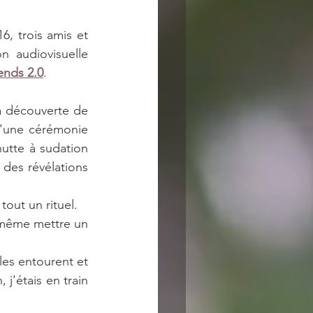
, trois amis et 
 audiovisuelle 
ends 2.0
.
 découverte de 
d'une cérémonie 
tte à sudation 
des révélations 
tout un rituel. 
s même mettre un 
les entourent et 
j'étais en train 