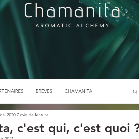
RTENAIRES
BREVES
CHAMANITA
mai 2020
7 min de lecture
LES ENFANTS SAUVAGES
LES FETES PAÏENNES
, c'est qui, c'est quoi 
vr. 2021