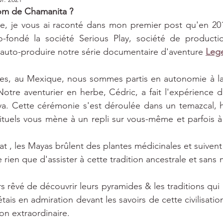
nom de Chamanita ?
ire, je vous ai raconté dans mon premier post qu'en 2016
ondé la société Serious Play, société de production
auto-produire notre série documentaire d'aventure 
Leg
ges, au Mexique, nous sommes partis en autonomie à la
otre aventurier en herbe, Cédric, a fait l'expérience 
. Cette cérémonie s'est déroulée dans un temazcal, hu
rituels vous mène à un repli sur vous-même et parfois à 
at , les Mayas brûlent des plantes médicinales et suivent 
e rien que d'assister à cette tradition ancestrale et san
s rêvé de découvrir leurs pyramides & les traditions qui 
ais en admiration devant les savoirs de cette civilisation, 
on extraordinaire.