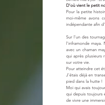
PRESSE
SECRET STORIES
D'où vient le petit 
Pour la petite histo
moi-même avons co-f
indépendante afin d'
Sur l'un des tourna
l'inframonde maya. N
avec un chaman maya
qui après plusieurs 
sur votre vie. 
Pour atteindre cet ét
J'étais déjà en trans
pied dans la hutte ! 
Moi qui avais toujour
qui depuis toujours ét
de vivre une immersi