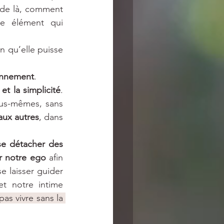
r de là, comment 
e élément qui 
in qu’elle puisse 
ronnement
.
 et la simplicité
. 
ous-mêmes, sans 
aux autres
, dans 
se détacher des 
r notre ego
 afin 
e laisser guider 
et notre intime 
s vivre sans la 