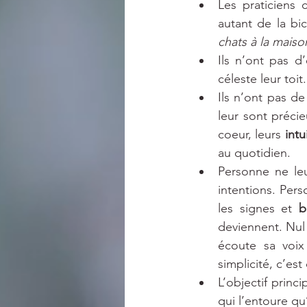
Les praticiens 
autant de la bi
chats à la mais
Ils n’ont pas d
céleste leur toit.
Ils n’ont pas de
leur sont précie
coeur, leurs 
intu
au quotidien.
Personne ne leur
intentions. Pers
les signes et 
b
deviennent. Nul 
écoute sa voix
simplicité, c’es
L’objectif princ
qui l’entoure qu