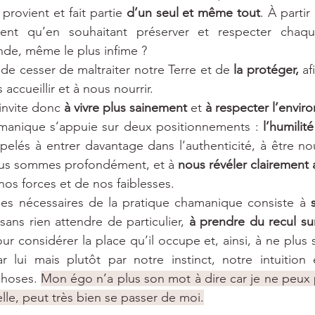
rovient et fait partie 
d’un seul et même tout
. À parti
ent qu’en souhaitant préserver et respecter chaqu
de, même le plus infime ?
s de cesser de maltraiter notre Terre et de 
la protéger,
 af
accueillir et à nous nourrir.
nvite donc 
à vivre plus sainement
 et 
à respecter l’envi
manique s’appuie sur deux positionnements : 
l’humilité
elés à entrer davantage dans l’authenticité, à être n
ous sommes profondément, et à 
nous révéler clairement 
nos forces et de nos faiblesses.
es nécessaires de la pratique chamanique consiste à 
 sans rien attendre de particulier, 
à prendre du recul su
ur considérer la place qu’il occupe et, ainsi, à ne plus s
 lui mais plutôt par notre instinct, notre intuition 
choses. 
Mon égo n’a plus son mot à dire car je ne peux pa
elle, peut très bien se passer de moi.