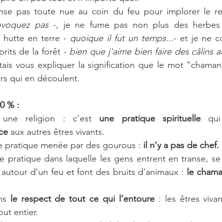
voquez pas 
-, je ne fume pas non plus des herbes 
hutte en terre - 
quoique il fut un temps...
- et je ne 
rits de la forêt - 
bien que j'aime bien faire des câlins 
tais vous expliquer la signification que le mot "chaman
urs qui en découlent.
0 % :
une religion : c’est 
une pratique spirituelle
ce
 aux autres êtres vivants.
e pratique menée par des gourous : 
il n’y a pas de chef.
 pratique dans laquelle les gens entrent en transe, se m
 autour d’un feu et font des bruits d’animaux : 
le chama
ns 
le respect de tout ce qui l’entoure
 : les êtres vivan
out entier.