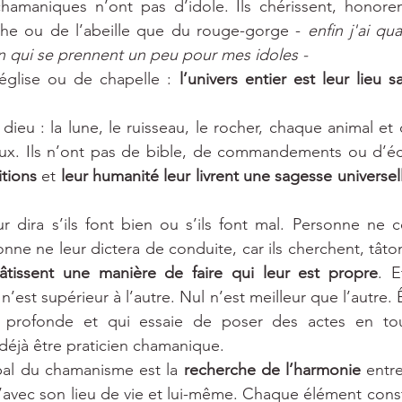
chamaniques n’ont pas d’idole. Ils chérissent, honorent
che ou de l’abeille que du rouge-gorge - 
enfin j'ai q
on qui se prennent un peu pour mes idoles -
’église ou de chapelle : 
l’univers entier est leur lieu s
 
 dieu : la lune, le ruisseau, le rocher, chaque animal 
ux. Ils n’ont pas de bible, de commandements ou d’écrit
itions
 et 
leur humanité leur livrent une sagesse universel
 dira s’ils font bien ou s’ils font mal. Personne ne co
onne ne leur dictera de conduite, car ils cherchent, tâto
âtissent une manière de faire qui leur est propre
. E
n’est supérieur à l’autre. Nul n’est meilleur que l’autre
 profonde et qui essaie de poser des actes en tout
t déjà être praticien chamanique.
ipal du chamanisme est la 
recherche de l’harmonie
 entr
’avec son lieu de vie et lui-même. Chaque élément consti