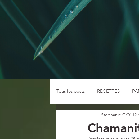
Tous les posts
RECETTES
PA
Stéphanie GAY
12 
CURRICULUMS VEGETAUX
Chamanita
Dernière mise à jour :
28 a