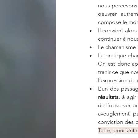
nous percevons p
oeuvrer autrem
compose le mon
Il convient alor
continuer à nous 
Le chamanisme i
La pratique cha
On est donc app
trahir ce que n
l’expression de 
L’un des passag
résultats
, à agir
de l’observer po
aveuglement par
conviction des 
Terre, pourtant 