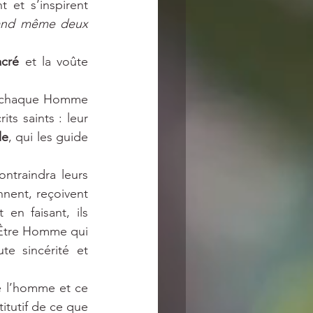
 et s’inspirent 
uand même deux 
acré
 et la voûte 
et chaque Homme 
s saints : leur 
le
, qui les guide 
ntraindra leurs 
nnent, reçoivent 
t en faisant, ils 
. Être Homme qui 
e sincérité et 
e l’homme et ce 
tutif de ce que 