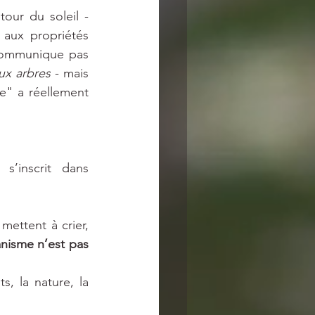
Alors non, je ne danse pas toute nue au coin du feu pour implorer le retour du soleil - 
aux propriétés 
communique pas 
aux arbres
 - mais 
e" a réellement 
 qui s’inscrit dans 
ettent à crier, 
nisme n’est pas 
ts, la nature, la 