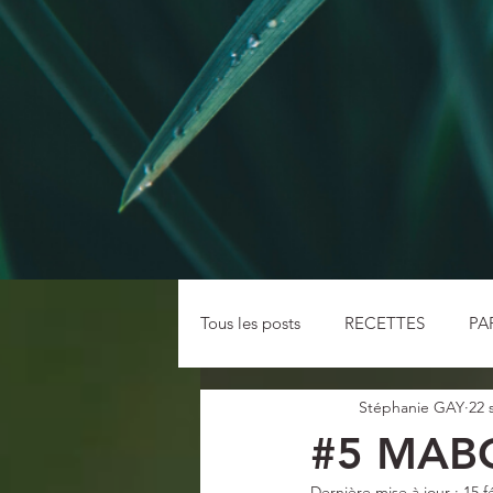
Tous les posts
RECETTES
PA
Stéphanie GAY
22 
CURRICULUMS VEGETAUX
#5 MAB
Dernière mise à jour :
15 f