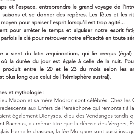
ps et l'espace, entreprendre le grand voyage de l'intro
es saisons et se donner des repères. Les fêtes et les rit
oyen pour apaiser l'esprit lorsqu'il est trop agité...
t pour arrêter le temps et aiguiser notre esprit fa
parfois la clé pour retrouver notre efficacité en toute sér
 » vient du latin æquinoctium, qui lie æequs (égal) à 
ù la durée du jour est égale à celle de la nuit. Pour
 produit entre le 20 et le 23 du mois selon les an
t plus long que celui de l'hémisphère austral).
nnes et mythologie :
 dieu Mabon et sa mère Modron sont célébrés. Chez les 
la redescente aux Enfers de Perséphone qui remontait à la
raient également Dionysos, dieu des Vendanges tandis q
ent Bacchus, au même titre que la déesse des Vergers, 
glais Herne le chasseur, la fée Morgane sont aussi invoqu