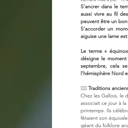
PRESSE
SECRET STORIES
S'ancrer dans le tem
aussi vivre au fil d
peuvent être un bon m
S'accorder un momen
aiguise une lame est 
Le terme « équinoxe
désigne le moment o
septembre, cela se
l'hémisphère Nord es
🧙‍♀️ Traditions ancie
Chez les Gallois, le
associait ce jour à 
printemps. Ils céléb
fêtaient son équival
géant du folklore an