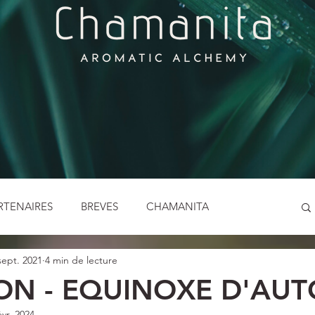
RTENAIRES
BREVES
CHAMANITA
sept. 2021
4 min de lecture
LES ENFANTS SAUVAGES
LES FETES PAÏENNES
ON - EQUINOXE D'AU
évr. 2024