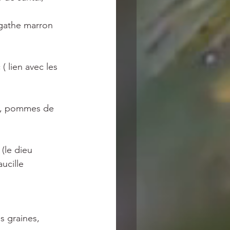
agathe marron 
( lien avec les 
es, pommes de 
(le dieu 
ucille
s graines, 