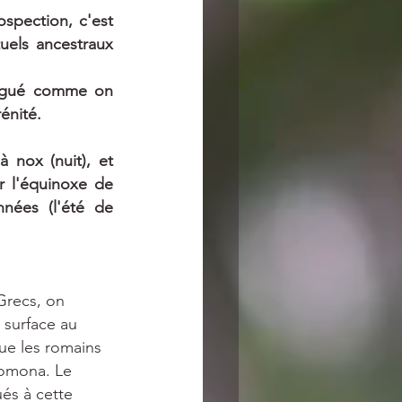
spection, c'est 
uels ancestraux 
tigué comme on 
énité.
nox (nuit), et 
 l'équinoxe de 
nées (l'été de 
Grecs, on 
 surface au 
ue les romains 
Pomona. Le 
és à cette 