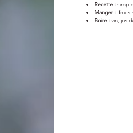
Recette : 
sirop 
Manger :  
fruits
Boire : 
vin, jus d