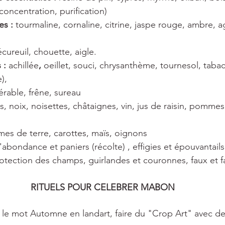
concentration, purification)
es : 
tourmaline, cornaline, citrine, jaspe rouge, ambre, 
écureuil, chouette, aigle.
 : 
achillée
, 
oeillet, souci, chrysanthème, tournesol, tabac 
),
érable, frêne, sureau
cs, noix, noisettes, châtaignes, vin, jus de raisin, pomm
s de terre, carottes, maïs, oignons
abondance et paniers (récolte) , effigies et épouvantails 
otection des champs, guirlandes et couronnes, faux et fa
RITUELS POUR CELEBRER MABON
e le mot Automne en landart, faire du "Crop Art" avec de