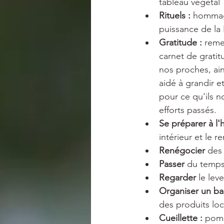
tableau végétal
Rituels : 
hommage
puissance de la N
Gratitude : 
remer
carnet de gratitu
nos proches, ai
aidé à grandir et
pour ce qu'ils no
efforts passés.
Se préparer à l'h
intérieur et le 
Renégocier
 des
Passer
 du temps
Regarder
 le lev
Organiser un ba
des produits loc
Cueillette :
 pom