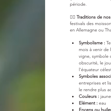
période.
🧙‍♀️ Traditions de nos
festivals des moiss
en Allemagne ou Tha
Symbolisme : 
Te
mois à venir de l
vigne, symbole d
obscurité, le jou
l'équateur célest
Symboles associ
entreprises et li
le rendre plus a
Couleurs :
 jaune
Elément : 
eau
Encens ou huiles