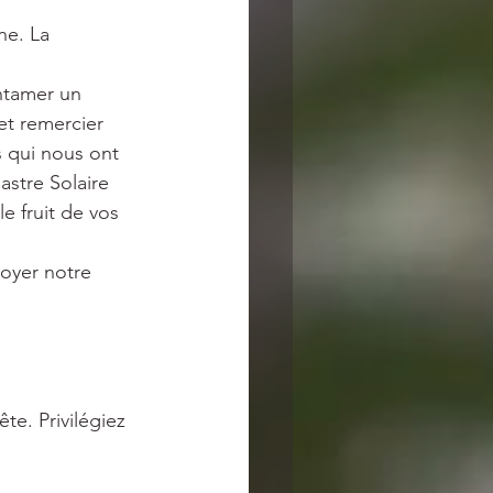
ne. La 
Entamer un 
 et remercier 
 qui nous ont 
’astre Solaire 
e fruit de vos 
toyer notre 
te. Privilégiez 