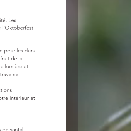
té. Les 
 l'Oktoberfest 
e pour les durs 
ruit de la 
e lumière et 
traverse 
tions 
tre intérieur et 
 de santal, 