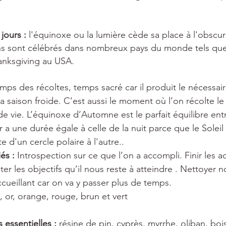
 jours : 
l'équinoxe ou la lumière cède sa place à l'obscuri
ons sont célébrés dans nombreux pays du monde tels que
nksgiving au USA.
mps des récoltes, temps sacré car il produit le nécessair
a saison froide. C’est aussi le moment où l’on récolte le f
e vie. L’équinoxe d’Automne est le parfait équilibre entr
r a une durée égale à celle de la nuit parce que le Soleil 
e d'un cercle polaire à l'autre..
és : 
Introspection sur ce que l’on a accompli. Finir les ac
ster les objectifs qu’il nous reste à atteindre . Nettoyer no
ccueillant car on va y passer plus de temps.
, or, orange, rouge, brun et vert
 essentielles : 
résine de pin, cyprès, myrrhe, oliban, bois