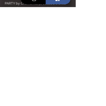
PARTY by Chamanita, je collabore avec 
Célia Offroy, mon amie d’enfance, 
professeur de danse et de yoga danse à 
Corpedie’M Danse à Mèze.
Pour cette première super-lune de 
l'année, nous vous proposons de "yoga-
danser" puis de partager un apéritif à 
base de plantes sauvages en attendant la 
lune, dans un cadre magnifique, au bord 
de l'étang de Thau et au coucher du soleil.
AU PROGRAMME :
YOGA DANSE :
En lire plus >
Partager cet événement