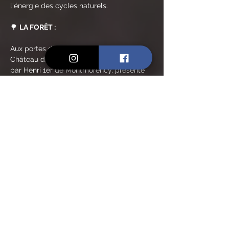
l'énergie des cycles naturels.
🌳 
LA FORÊT :
Aux portes de la ville de Pézenas, le 
Château du Parc, érigé au XVIème siècle 
par Henri 1er de Montmorency, présente 
un cadre rare et unique, notamment 
grâce à 
son parc méditerranéen de 70 
hectares
.
Louis XIV, Molière et tant d'autres illustres 
personnages avaient pour habitude de 
venir chasser dans cette réserve.
On peut encore y observer les vestiges 
du passé, tels que les tourelles et la 
muraille de 4km de long, deuxième plus 
longue de France après celle du Château 
de Chambord.
En lire plus >