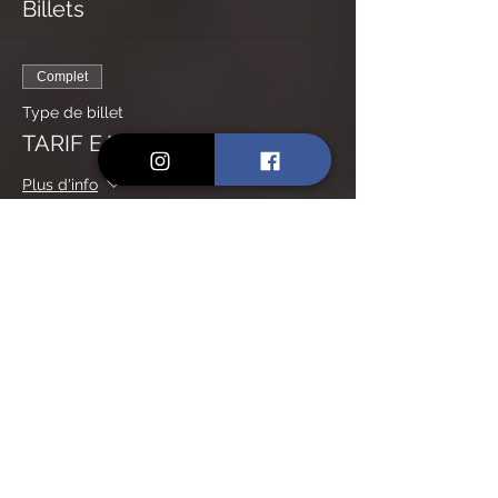
Billets
Complet
Type de billet
TARIF EARLY BIRD
Plus d'info
Prix
50,00 €
Vente expirée
Type de billet
TARIF PLEIN
Prix
60,00 €