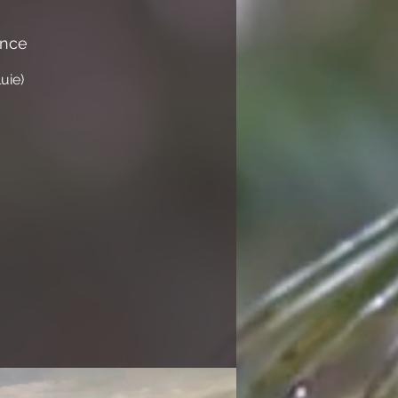
ance
uie)