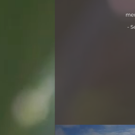
mer
- S