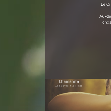
Le Qi
Au-del
chos