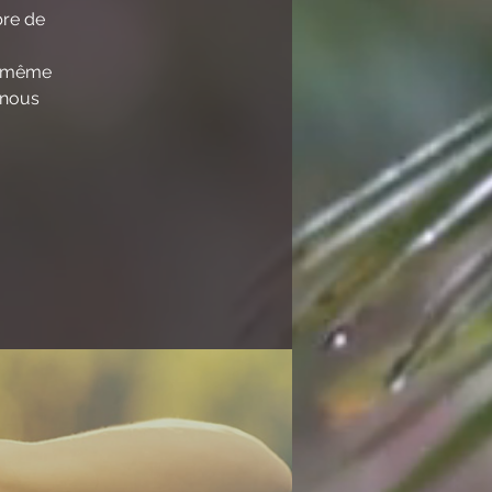
bre de
la même
 nous