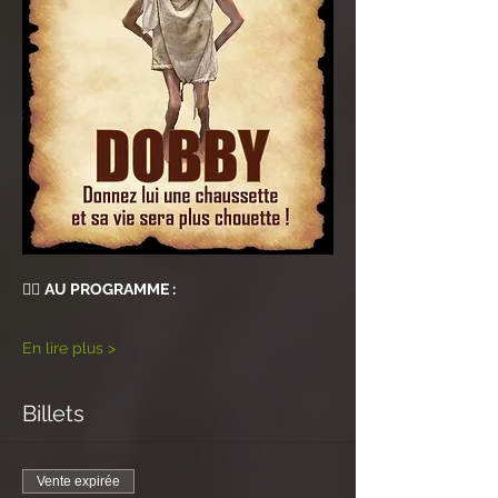
🧙‍♂️ 
AU PROGRAMME : 
En lire plus >
Billets
Vente expirée