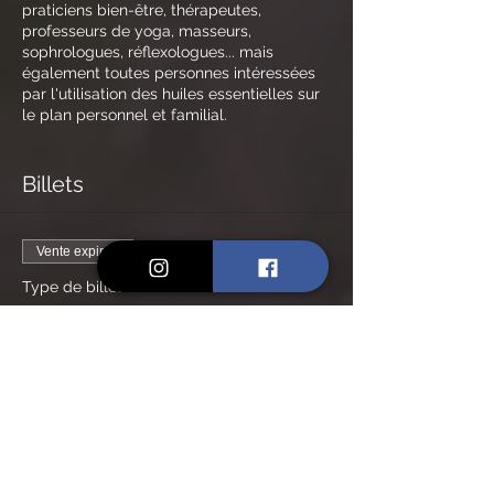
praticiens bien-être, thérapeutes,
professeurs de yoga, masseurs,
sophrologues, réflexologues... mais
également toutes personnes intéressées
par l'utilisation des huiles essentielles sur
le plan personnel et familial.
AU PROGRAMME :
Billets
Olfactothérapie & bien-être : agir sur
le mental, sur les émotions, sur le
spirituel & le subtil grâce à
Vente expirée
l'olfaction
Aromathérapie, yoga & chakras
Type de billet
L'hydrolathérapie, les eaux florales
Plein tarif
Huiles de massage, quelle huile
végétale choisir
Prix
Aromathérapie appliquée à la
120,00 €
médecine traditionnelle chinoise
Les principales huiles essentielles
en énergétique
Fabrication d'une huile de massage
(repartez avec votre huile)
Vente expirée