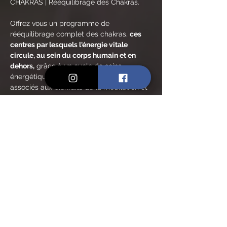
CHAKRAS | Rééquilibrage des Chakras.
Offrez vous un programme de 
rééquilibrage complet des chakras, 
ces 
centres par lesquels l'énergie vitale 
circule, au sein du corps humain et en 
dehors,
 grâce à un cycle de soins 
énergétiques aux huiles essentielles 
associés aux bienfaits de la méditation et 
de la lithothérapie.
Deux créneaux au choix / mois.
❤️ JANVIER : le mois du chakra racine, 
Muladhara : 
Samedi 04 janv. 2025 - 10:30-
12:00 ou Vendredi 24 janv. 2025 - 19:00-20:30
🧡 FÉVRIER : chakra sacré, Svadhistana :
Jeudi 06 févr. 2025 - 19:00-20:30 ou Mardi 18 
févr. 2025 (vacances scolaires) - 18:30-20h00
💛 MARS : chakra du plexus solaire, 
Manipura : 
Vendredi 14 mars 2025 
🌝 
- 19:00-
20h30 ou Mardi 18 mars 2025 - 19:00-20h30