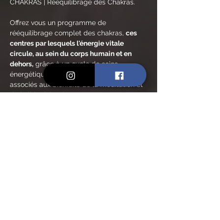
CHAKRAS | Rééquilibrage des Chakras.
Offrez vous un programme de 
rééquilibrage complet des chakras, 
ces 
centres par lesquels l'énergie vitale 
circule, au sein du corps humain et en 
dehors,
 grâce à un cycle de soins 
énergétiques aux huiles essentielles 
associés aux bienfaits de la méditation et 
de la lithothérapie.
Deux créneaux au choix / mois.
❤️ JANVIER : le mois du chakra racine, 
Muladhara : 
Samedi 04 janv. 2025 - 10:30-
12:00 ou Vendredi 24 janv. 2025 - 19:00-20:30
🧡 FÉVRIER : chakra sacré, Svadhistana :
Jeudi 06 févr. 2025 - 19:00-20:30 ou Mardi 18 
févr. 2025 (vacances scolaires) - 18:30-20h00
💛 MARS : chakra du plexus solaire, 
Manipura : 
Vendredi 14 mars 2025 
🌝 
- 19:00-
20h30 ou Mardi 18 mars 2025 - 19:00-20h30