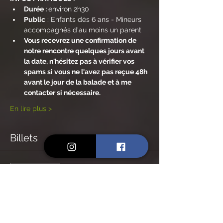
Durée : 
environ 2h30
Public
 : Enfants dès 6 ans - Mineurs 
accompagnés d'au moins un parent
Vous recevrez une confirmation de 
notre rencontre quelques jours avant 
la date, n'hésitez pas à vérifier vos 
spams si vous ne l'avez pas reçue 48h 
avant le jour de la balade et à me 
contacter si nécessaire.
En lire plus >
Billets
Vente expirée
Type de billet
Billet Enfant jusqu'à 12 ans
Prix