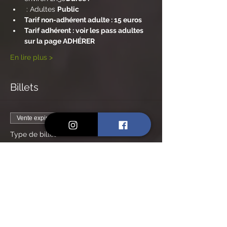
 : Adultes 
Public
Tarif non-adhérent adulte : 15 euros
Tarif adhérent : voir les pass adultes 
sur la page ADHÉRER
En lire plus >
Billets
Vente expirée
Type de billet
Billet non-adhérent
Prix
15,00 €
Vente expirée