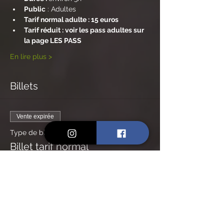
Public
 : Adultes
Tarif normal adulte : 15 euros
Tarif réduit : voir les pass adultes sur 
la page LES PASS
En lire plus >
Billets
Vente expirée
Type de billet
Billet tarif normal
Prix
15,00 €
Vente expirée