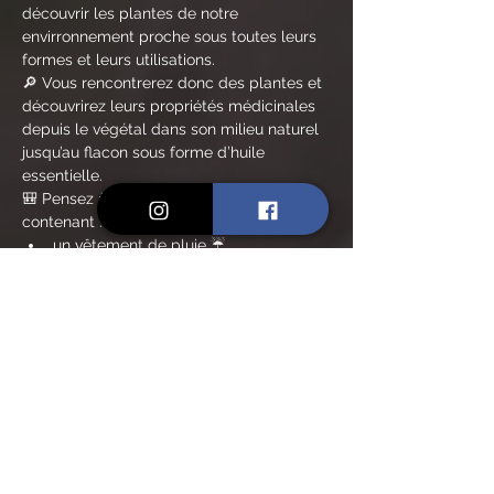
découvrir les plantes de notre 
envirronnement proche sous toutes leurs 
formes et leurs utilisations.
🔎 Vous rencontrerez donc des plantes et 
découvrirez leurs propriétés médicinales 
depuis le végétal dans son milieu naturel 
jusqu’au flacon sous forme d’huile 
essentielle.
🎒 Pensez à prendre un petit sac à dos 
contenant :
un vêtement de pluie ☔
une bouteille d'eau 💦
En lire plus >
Billets
Vente expirée
Type de billet