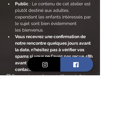
Public
 : Le contenu de cet atelier est 
plutôt destiné aux adultes, 
cependant les enfants intéressés par 
le sujet sont bien évidemment 
les bienvenus.
Vous recevrez une confirmation de 
notre rencontre quelques jours avant 
la date, n'hésitez pas à vérifier vos 
spams si vous ne l'avez pas reçue 48h 
avant le jour de la balade et à me 
contacter si nécessaire.
🎒 Pensez à prendre un petit sac à dos 
contenant :
En lire plus >
Billets
Vente expirée
Type de billet