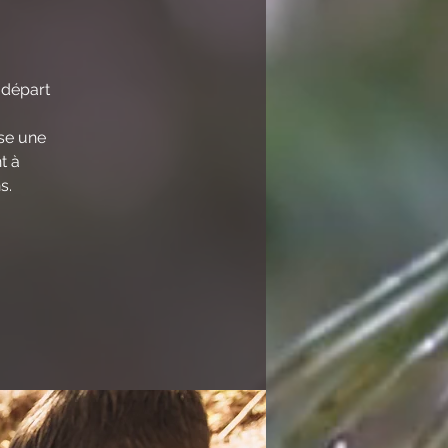
 départ
ose une
t à
s.