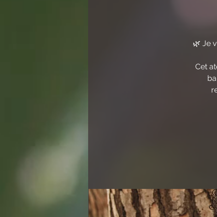
🌿 Je 
Cet at
ba
r