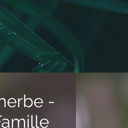
herbe -
amille