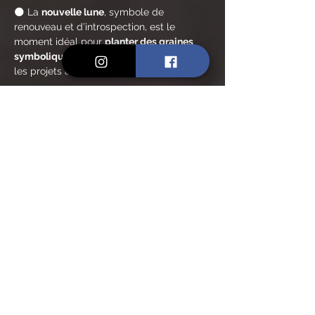
🌑 La 
nouvelle lune
, symbole de 
renouveau et d’introspection, est le 
moment idéal pour 
planter des graines 
symboliques
 et poser vos intentions pour 
les projets à venir.
Je vous invite à un 
voyage intérieur
 au 
cœur de la forêt méditerranéenne, pour 
aligner vos intentions avec l’énergie des 
cycles naturels.
🌳 
La Forêt :
Aux portes de Pézenas, le 
Château du 
Parc
, érigé au XVIème siècle par Henri Ier 
de Montmorency, vous accueille dans un 
parc méditerranéen de 70 hectares
.
En lire plus >