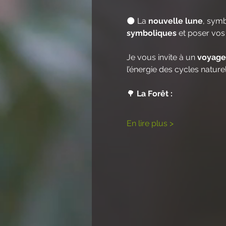
🌑 La 
nouvelle lune
, symb
symboliques
 et poser vos 
Je vous invite à un 
voyage 
l’énergie des cycles naturel
🌳 
La Forêt :
En lire plus >