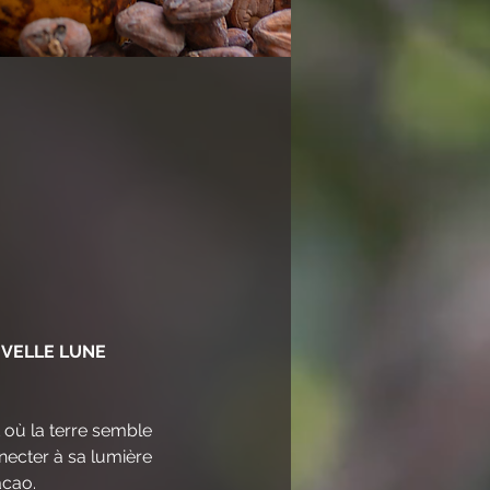
UVELLE LUNE
 où la terre semble 
necter à sa lumière 
acao.