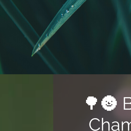
🌳🌚 
Cham