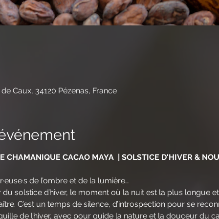
 de Caux, 34120 Pézenas, France
l'événement
GE CHAMANIQUE CACAO MAYA  | SOLSTICE D'HIVER & NO
euse·s de l’ombre et de la lumière…
 solstice d’hiver, le moment où la nuit est la plus longue et
tre. C’est un temps de silence, d’introspection pour se recon
nquille de l’hiver, avec pour guide la nature et la douceur du c