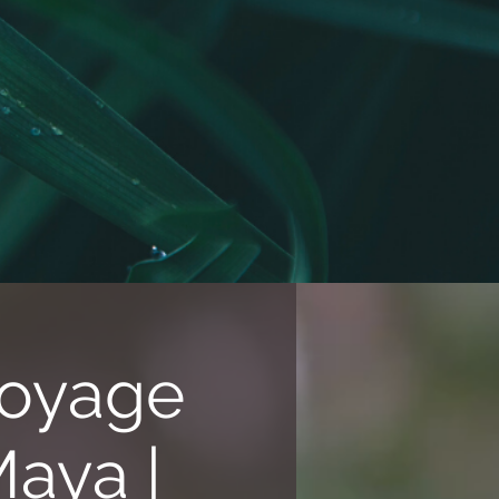
Voyage
aya |