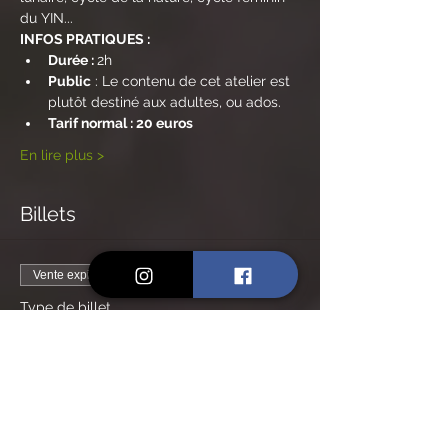
du YIN...
INFOS PRATIQUES :
Durée : 
2h
Public
 : Le contenu de cet atelier est 
plutôt destiné aux adultes, ou ados.
Tarif normal : 20 euros
En lire plus >
Billets
Vente expirée
Type de billet
Billet Tarif Normal
Prix
20,00 €