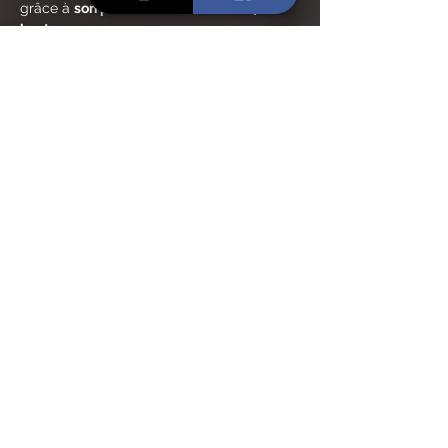
grâce à 
son parc méditerranéen de 70 
hectares
.
Louis XIV, Molière et tant d'autres illustres 
personnages avaient pour habitude de 
venir chasser dans cette réserve.
On peut encore y observer les vestiges 
du passé, tels que les tourelles et la 
muraille de 4km de long, deuxième plus 
longue de France après celle du Château 
de Chambord.
En lire plus >
Partager cet événement