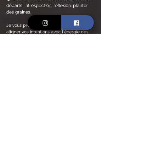
départs, introspection, réflexion, planter 
des graines.
Je vous propose un voyage intérieur pour 
aligner vos intentions avec l'énergie des 
cycles naturels, ici celui du Printemps qui 
est également symbole de renouveau.
🌳 
LA FORÊT :
Aux portes de la ville de Pézenas, le 
Château du Parc, érigé au XVIème siècle 
par Henri 1er de Montmorency, présente 
un cadre rare et unique, notamment 
grâce à 
son parc méditerranéen de 70 
hectares
.
En lire plus >