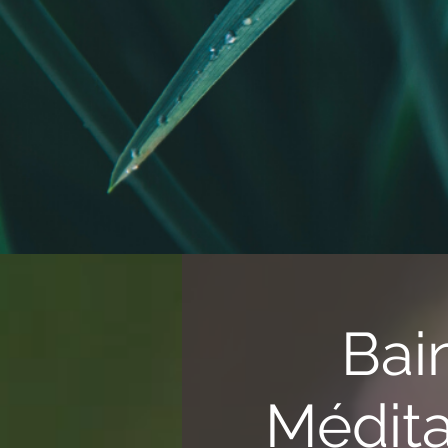
Bai
Médita