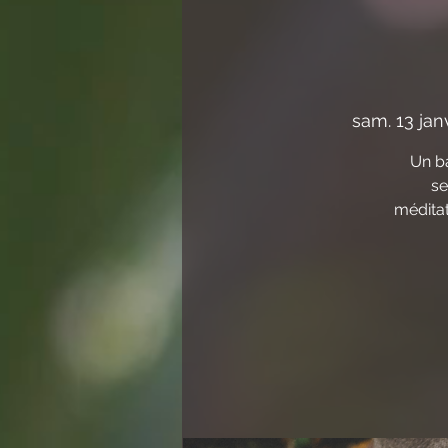
sam. 13 janv
Un ba
se
méditat