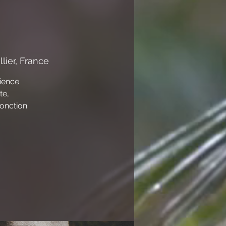
ier, France
rience
te,
fonction