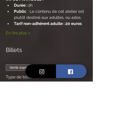
Durée : 
2h
Public
 : Le contenu de cet atelier est 
plutôt destiné aux adultes, ou ados.
Tarif non-adhérent adulte : 20 euros
En lire plus >
Billets
Vente expirée
Type de billet
Billet non-adhérent
Prix
20,00 €
Vente expirée