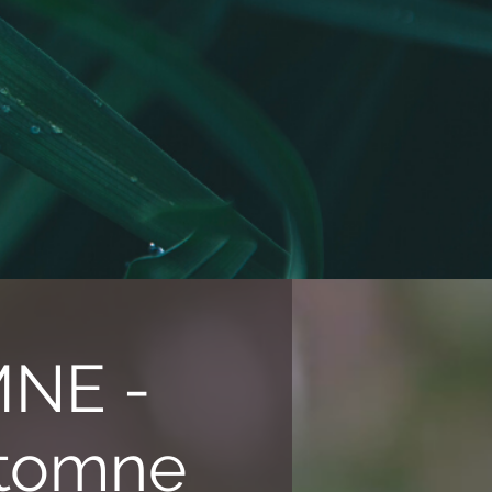
MNE -
utomne