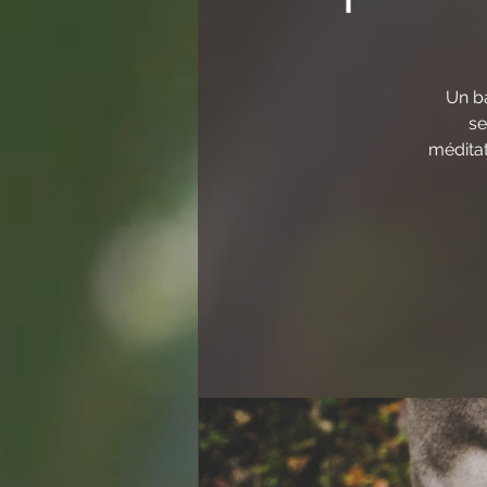
Un ba
se
méditat