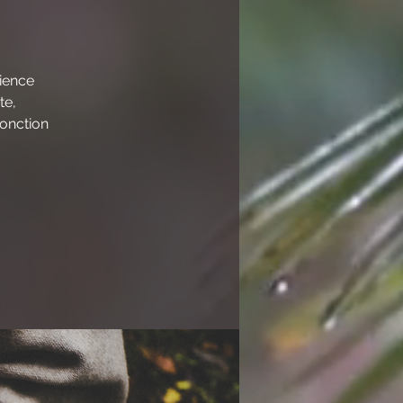
rience
te,
fonction