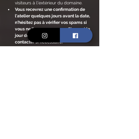
visiteurs à l'extérieur du domaine.
Vous recevrez une confirmation de 
l'atelier quelques jours avant la date, 
n'hésitez pas à vérifier vos spams si 
vous ne l'avez pas reçue 48h avant le 
jour de notre rencontre et à me 
contacter si nécessaire.
En lire plus >
Billets
Vente expirée
Type de billet
Yoga & Huiles Essentielles
Prix
30,00 €