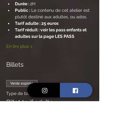
Durée : 
2H
Public :
 Le contenu de cet atelier est 
plutôt destiné aux adultes, ou ados.
Tarif adulte : 25 euros
Tarif réduit : voir les pass enfants et 
adultes sur la page LES PASS
En lire plus >
Billets
Vente expirée
Type de billet
Billet tarif adulte
Prix
25,00 €