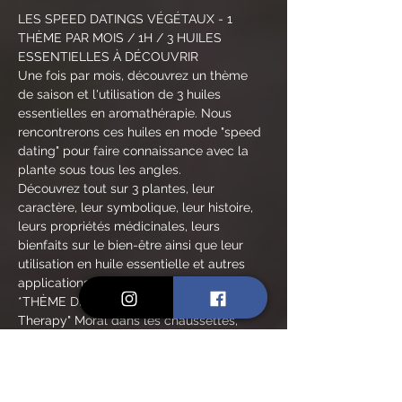
LES SPEED DATINGS VÉGÉTAUX - 1 
THÈME PAR MOIS / 1H / 3 HUILES 
ESSENTIELLES À DÉCOUVRIR
Une fois par mois, découvrez un thème 
de saison et l'utilisation de 3 huiles 
essentielles en aromathérapie. Nous 
rencontrerons ces huiles en mode "speed 
dating" pour faire connaissance avec la 
plante sous tous les angles.
Découvrez tout sur 3 plantes, leur 
caractère, leur symbolique, leur histoire, 
leurs propriétés médicinales, leurs 
bienfaits sur le bien-être ainsi que leur 
utilisation en huile essentielle et autres 
applications.
*THÈME DE NOVEMBRE : "Happiness 
Therapy" Moral dans les chaussettes, 
tristesse, nostalgie, déprime et coups de 
blues de l'automne
INFOS PRATIQUES :
Durée : 
1H