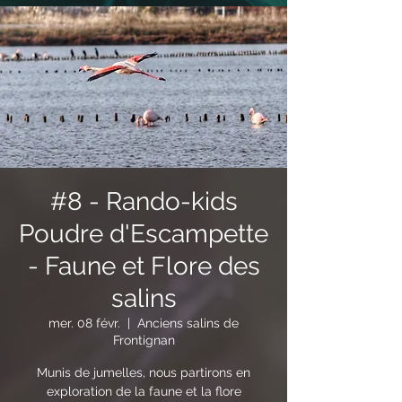
#8 - Rando-kids
Poudre d'Escampette
- Faune et Flore des
salins
mer. 08 févr.
  |  
Anciens salins de
Frontignan
Munis de jumelles, nous partirons en
exploration de la faune et la flore