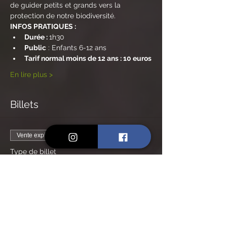
de guider petits et grands vers la 
protection de notre biodiversité. 
INFOS PRATIQUES :
Durée : 
1h30
Public
 : Enfants 6-12 ans 
Tarif normal moins de 12 ans : 10 euros
En lire plus >
Billets
Vente expirée
Type de billet
Billet normal - de12 ans
Prix
10,00 €