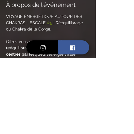
À propos de l'événement
VOYAGE ÉNERGÉTIQUE AUTOUR DES 
CHAKRAS - ESCALE 
#5
 | Rééquilibrage 
du Chakra de la Gorge.
Offrez vous un programme de 
rééquilibrage complet des chakras, 
ces 
centres par lesquels l'énergie vitale 
circule, au sein du corps humain et en 
dehors,
 grâce à un cycle de soins 
énergétiques aux huiles essentielles 
associés aux bienfaits de la méditation et 
de la lithothérapie.
Deux créneaux au choix / mois.
❤️ JANVIER : le mois du chakra racine, 
Muladhara
🧡 FÉVRIER : chakra sacré, Svadhistana
💛 MARS : chakra du plexus solaire, 