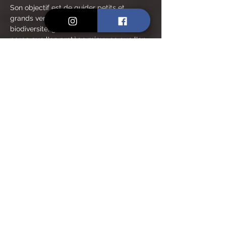
Son objectif est de guider petits et 
grands vers la préservation de notre 
biodiversité, grâce à l'émerveillement, 
parce que l'on protège mieux ce que l'on 
connaît et ce que l'on aime.
AU PROGRAMME :
🎓 Une grande étape dans une année au 
club nature : le passage du permis 
couteau.
🪵 Je découvre les précautions pour 
ramasser du bois sans bouleverser 
l'écosystème.
En lire plus >