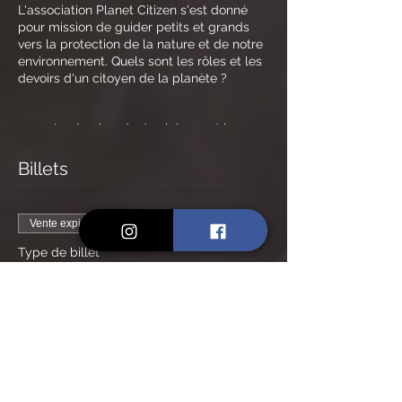
​L'association Planet Citizen s'est donné
pour mission de guider petits et grands
vers la protection de la nature et de notre
environnement. Quels sont les rôles et les
devoirs d'un citoyen de la planète ?
Le dernier rdv du club avant les
vacances de Noël est l'occasion de
se rassembler pour un goûter bien
Billets
mérité .
Exceptionnellement ce jour là, pas
de soutien scolaire pour profiter de
Vente expirée
l'après-midi.
Atelier DIY fabrication d'un petit
Type de billet
cadeau et décoration de Noël, de
Billet plein tarif
ses propres mains avec des objets
de récup.
Prix
Nous passerons en revue les
traditions et comment les faire
10,00 €
évoluer à l'ère du zéro plastique,
zéro déchet... (papier cadeau
réutilisable, acheter local, quelles
solutions pour le sapin de Noël et