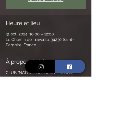
Heure et lieu
31 oct. 2024, 10:00 – 12:00
Le Chemin de Traverse, 34230 Saint-
Pargoire, France
À propos de l'événement
CLUB "NATURE ACADEMY" - MAGIC
PARTY ! ATELIER FABRICATION D'UN
BALAI ET D'UNE BAGUETTE MAGIQUE
La Nature Academy by Chamanita s'est
donné pour mission une éducation active à
la nature et l'environnement. Son objectif
est de guider petits et grands vers la
préservation de notre biodiversité, parce
que l'on protège mieux ce que l'on aime.