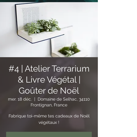
#4 | Atelier Terrarium
& Livre Végétal |
Goûter de Noël
mer. 18 déc.
  |  
Domaine de Selhac, 34110
Frontignan, France
Fabrique toi-même tes cadeaux de Noël
végétaux !