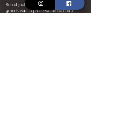
Son objectif est de guider petits et 
grands vers la préservation de notre 
biodiversité, grâce à l'émerveillement, 
parce que l'on protège mieux ce que l'on 
comprend et ce que l'on aime.
AU PROGRAMME :
🎁 Créer des cadeaux de Noël originaux, 
végétaux et fabriqués par les enfants eux-
mêmes avec des matériaux de récup.
🌿 Création d'un terrarium.
En lire plus >
Partager cet événement