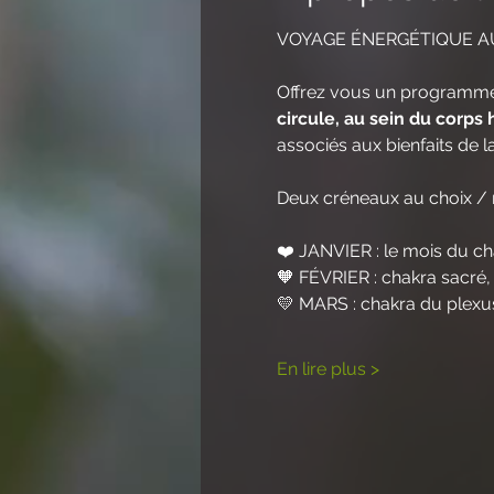
VOYAGE ÉNERGÉTIQUE A
Offrez vous un programme 
circule, au sein du corps
associés aux bienfaits de la
Deux créneaux au choix / 
❤️ JANVIER : le mois du c
🧡 FÉVRIER : chakra sacré,
💛 MARS : chakra du plexus
En lire plus >