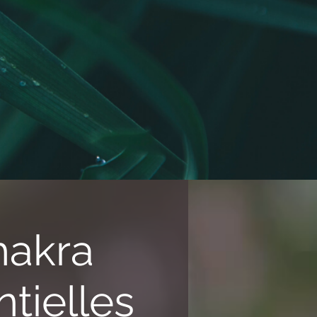
hakra
tielles