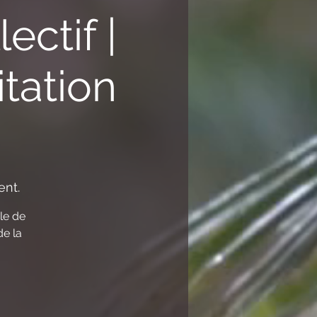
ectif |
tation
nt.
le de
de la