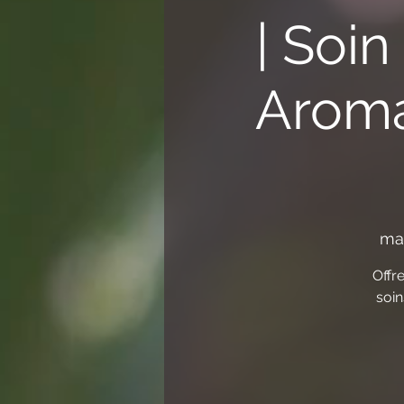
| Soin
Aroma
mar
Offr
soin