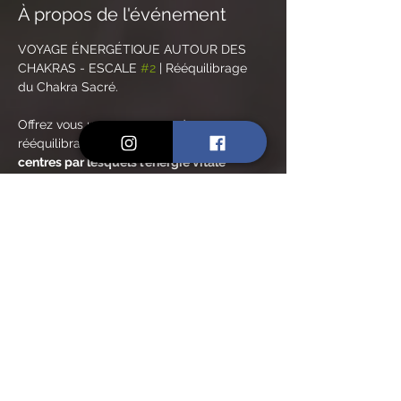
À propos de l'événement
VOYAGE ÉNERGÉTIQUE AUTOUR DES 
CHAKRAS - ESCALE 
#2
 | Rééquilibrage 
du Chakra Sacré.
Offrez vous un programme de 
rééquilibrage complet des chakras, 
ces 
centres par lesquels l'énergie vitale 
circule, au sein du corps humain et en 
dehors,
 grâce à un cycle de soins 
énergétiques aux huiles essentielles 
associés aux bienfaits de la méditation et 
de la lithothérapie.
Deux créneaux au choix / mois.
❤️ JANVIER : le mois du chakra racine, 
Muladhara
🧡 FÉVRIER : chakra sacré, Svadhistana
💛 MARS : chakra du plexus solaire, 