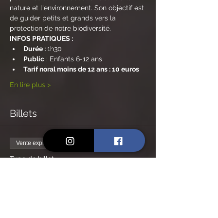
nature et l'environnement. Son objectif est 
de guider petits et grands vers la 
protection de notre biodiversité. 
INFOS PRATIQUES :
Durée : 
1h30
Public
 : Enfants 6-12 ans 
Tarif noral moins de 12 ans : 10 euros
En lire plus >
Billets
Vente expirée
Type de billet
Billet tarif normal -de 12 ans
Prix
10,00 €