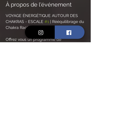
À propos de l'événement
VOYAGE ÉNERGÉTIQUE AUTOUR DES 
CHAKRAS - ESCALE 
#1
 | Rééquilibrage du 
Chakra Racine.
Offrez vous un programme de 
rééquilibrage complet des chakras grâce 
à un cycle de soins énergétiques aux 
huiles essentielles associés aux bienfaits 
de la méditation et de la lithothérapie.
Deux créneaux au choix / mois.
❤️ JANVIER : le mois du chakra racine, 
Muladhara
🧡 FÉVRIER : chakra sacré, Svadhistana
💛 MARS : chakra du plexus solaire, 
Manipura
En lire plus >