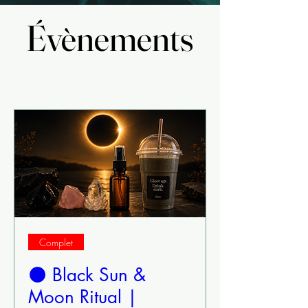
Évènements
Évènements
Événements à
venir
Complet
🌑 Black Sun &
Moon Ritual |