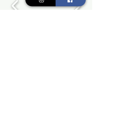
2. L’INSTINCT SAUVAGE 🌲
Se reconnecter à la nature… et à sa
propre nature
Bains de forêt (Shinrin Yoku) : immersion
sensorielle et régénérante
Voyages chamaniques : rituels, intuition,
animal totem, cycles lunaires
Le bain de forêt est une pratique de
reconnexion issue du Japon, aujourd’hui
reconnue pour ses effets bénéfiques sur
le stress, l’immunité et le bien-être global.
Marcher lentement, respirer, contempler,
ressentir… la forêt agit comme un
véritable espace de régénération.
RITUELS ET TEMPS FORTS