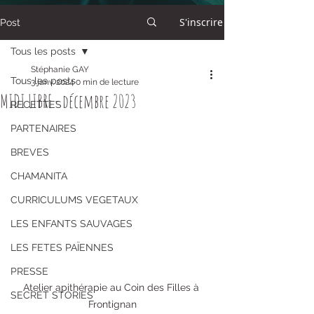
S'inscrire
Post
Tous les posts
Stéphanie GAY
Tous les posts
3 janv. 2024
0 min de lecture
MIDI LIBRE - décembre 2023
RECETTES
PARTENAIRES
BREVES
CHAMANITA
CURRICULUMS VEGETAUX
LES ENFANTS SAUVAGES
LES FETES PAÏENNES
PRESSE
Atelier apithérapie au Coin des Filles à 
SECRET STORIES
Frontignan