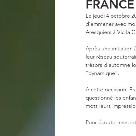
FRANCE
PRESSE
SECRET STORIES
Le jeudi 4 octobre 20
d'emmener avec moi l
Aresquiers à Vic la G
Après une initiation 
leur réseau souterr
trésors d'automne lo
"dynamique".
A cette occasion, Fr
questionné les enfant
mots leurs impression
Pour écouter mes inte