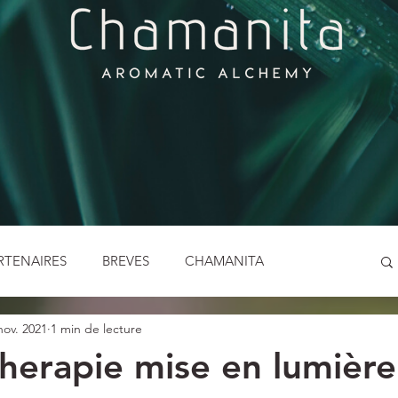
RTENAIRES
BREVES
CHAMANITA
nov. 2021
1 min de lecture
LES ENFANTS SAUVAGES
LES FETES PAÏENNES
therapie mise en lumière