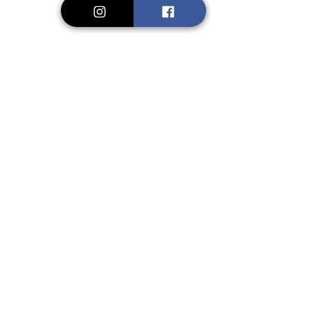
Retrouvez l'article complet sur : 
https://www.voyagesetc.fr/a-faire-
autour-etang-de-thau-occitanie/
PRESSE
Voir tout
Posts récents