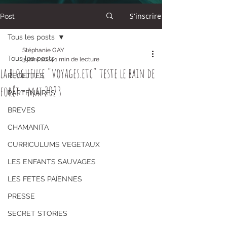
S'inscrire
Post
Tous les posts
Stéphanie GAY
Tous les posts
3 janv. 2024
1 min de lecture
la blogueuse "voyages.etc" teste le bain de
RECETTES
forêt - mai 2023
PARTENAIRES
BREVES
CHAMANITA
CURRICULUMS VEGETAUX
LES ENFANTS SAUVAGES
LES FETES PAÏENNES
PRESSE
SECRET STORIES