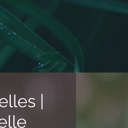
lles |
elle