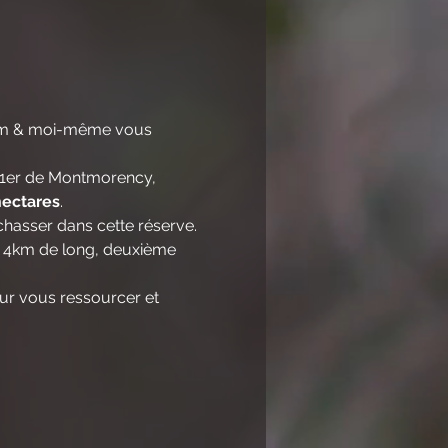
ium & moi-même vous 
i 1er de Montmorency, 
hectares
.
 chasser dans cette réserve.
de 4km de long, deuxième 
our vous ressourcer et 